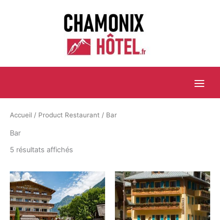
Aller
au
contenu
Accueil
/ Product Restaurant / Bar
Bar
5 résultats affichés