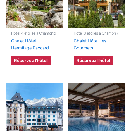
Hôtel 4 étoiles à Chamonix
Hôtel 3 étoiles à Chamonix
Chalet Hôtel
Chalet Hôtel Les
Hermitage Paccard
Gourmets
Réservez l'hôtel
Réservez l'hôtel