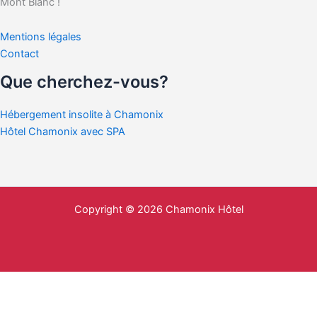
Mont Blanc !
Mentions légales
Contact
Que cherchez-vous?
Hébergement insolite à Chamonix
Hôtel Chamonix avec SPA
Copyright © 2026 Chamonix Hôtel
English
(
Anglais
)
Français